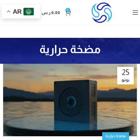
AR
0
0,00
ر.س
مضخة حرارية
25
يونيو
مضخة حرارية