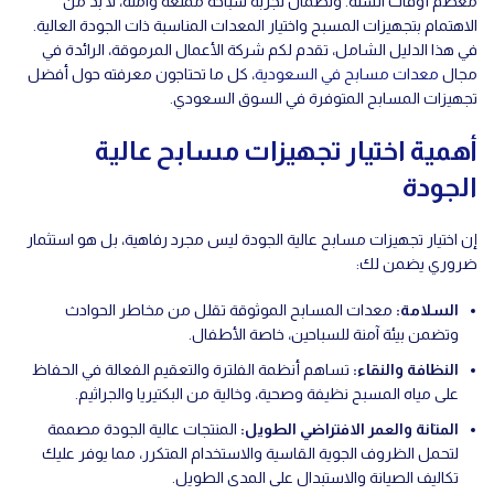
معظم أوقات السنة. ولضمان تجربة سباحة ممتعة وآمنة، لا بد من
الاهتمام بتجهيزات المسبح واختيار المعدات المناسبة ذات الجودة العالية.
في هذا الدليل الشامل، تقدم لكم شركة الأعمال المرموقة، الرائدة في
مجال
معدات مسابح في السعودية
، كل ما تحتاجون معرفته حول أفضل
تجهيزات المسابح المتوفرة في السوق السعودي.
أهمية اختيار تجهيزات مسابح عالية
الجودة
إن اختيار تجهيزات مسابح عالية الجودة ليس مجرد رفاهية، بل هو استثمار
ضروري يضمن لك:
السلامة
:
معدات المسابح الموثوقة تقلل من مخاطر الحوادث
وتضمن بيئة آمنة للسباحين، خاصة الأطفال.
النظافة والنقاء
:
تساهم أنظمة الفلترة والتعقيم الفعالة في الحفاظ
على مياه المسبح نظيفة وصحية، وخالية من البكتيريا والجراثيم.
المتانة والعمر الافتراضي الطويل
:
المنتجات عالية الجودة مصممة
لتحمل الظروف الجوية القاسية والاستخدام المتكرر، مما يوفر عليك
تكاليف الصيانة والاستبدال على المدى الطويل.