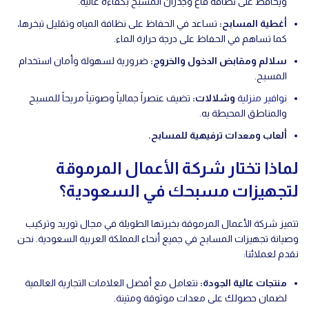
ويحافظ على نظافة قاع وجدران المسبح بكفاءة عالية.
أغطية المسابح
:
تساعد في الحفاظ على نظافة المياه وتقليل تبخرها،
كما تساهم في الحفاظ على درجة حرارة الماء.
سلالم ومقابض الدخول والخروج
:
ضرورية لسهولة وأمان استخدام
المسبح.
نوافير منزلية
وشلالات
:
تضيف عنصراً جمالياً وصوتياً مريحاً للمسبح
والمناطق المحيطة به.
ألعاب ومعدات ترفيهية للمسابح
.
لماذا تختار شركة الأعمال المرموقة
لتجهيزات مسبحك في السعودية؟
تتميز شركة الأعمال المرموقة بخبرتها الطويلة في مجال توريد وتركيب
وصيانة تجهيزات المسابح في جميع أنحاء المملكة العربية السعودية. نحن
نقدم لعملائنا:
منتجات عالية الجودة
:
نتعامل مع أفضل العلامات التجارية العالمية
لضمان حصولك على معدات موثوقة ومتينة.