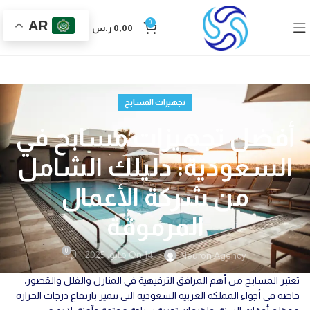
AR
0
0,00
ر.س
تجهيزات المسابح
أفضل تجهيزات مسابح في
السعودية: دليلك الشامل
من شركة الأعمال
المرموقة
0
On 14 مايو، 2025
Neuron Agency
تعتبر المسابح من أهم المرافق الترفيهية في المنازل والفلل والقصور،
خاصة في أجواء المملكة العربية السعودية التي تتميز بارتفاع درجات الحرارة