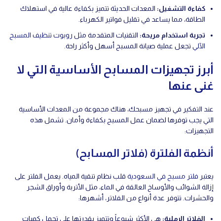
كفاءة التشغيل
:
المعدات الحديثة تتميز بكفاءة عالية في استهلاك
الطاقة، مما يساعد في تقليل فواتير الكهرباء.
تجربة استخدام مريحة
:
التقنيات المتقدمة مثل
روبوت تنظيف المسبح
الآلي
تجعل عملية صيانة المسبح أسهل وأكثر راحة.
أبرز تجهيزات المسابح الأساسية التي لا
غنى عنها
عند التفكير في تجهيز مسبحك، هناك مجموعة من المعدات الأساسية
التي يجب توفرها لضمان عمل المسبح بكفاءة وأمان. تشمل هذه
التجهيزات:
أنظمة الفلترة (فلاتر المسابح)
يعتبر
فلتر مسبح في السعودية
قلب نظام تنقية المياه. يعمل الفلتر على
إزالة الشوائب والأوساخ العالقة في الماء، مثل الأتربة وأوراق الشجر
والحشرات. تتوفر عدة أنواع من الفلاتر، أشهرها:
الفلاتر الرملية
:
هي الأكثر شيوعاً وتتميز بقدرتها على تحمل كميات