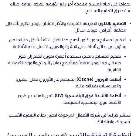
الحفاظ على مياه المسبح معقمة أمر بالغ الأهمية للصحة العامة. هناك
عدة طرق لتعقيم المسابح:
التعقيم بالكلور
:
الطريقة التقليدية والأكثر انتشاراً. يتوفر الكلور بأشكال
مختلفة (أقراص، حبيبات، سائل).
تعقيم المسابح بدون كلور
:
أصبح هذا الخيار شائعاً بشكل متزايد لمن
يبحثون عن بدائل ألطف على البشرة والعيون. تشمل هذه الأنظمة:
تعقيم المسابح بالملح
:
تستخدم أجهزة تحويل الملح إلى كلور
طبيعي، مما يوفر تعقيماً فعالاً مع تقليل الروائح والمواد الكيميائية
القاسية.
أنظمة الأوزون
(Ozone):
تستخدم غاز الأوزون لقتل البكتيريا
والفيروسات بفعالية عالية.
أنظمة الأشعة فوق البنفسجية
(UV):
تمرر المياه عبر ضوء
الأشعة فوق البنفسجية لتعقيمها.
استشر خبراءنا في شركة الأعمال المرموقة لاختيار نظام التعقيم الأنسب
لمسبحك واحتياجاتك.
أنظمة التدفئة والتبريد (هيت بامب للمسبح)