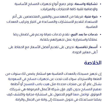
تشكيلة واسعة
:
نوفر جميع أنواع تجهيزات المسابح الأساسية
والإضافية لتلبية كافة الاحتياجات والميزانيات.
خبرة فنية
:
فريقنا من المهندسين والفنيين المتخصصين على أتم
الاستعداد لتقديم الاستشارات والمساعدة في اختيار وتركيب المعدات
المناسبة.
خدمات ما بعد البيع
:
نقدم خدمات صيانة ودعم فني لضمان رضا
عملائنا واستمرارية عمل تجهيزاتهم بكفاءة.
أسعار تنافسية
:
نحرص على تقديم أفضل الأسعار مع الحفاظ على
أعلى معايير الجودة.
الخلاصة
إن تجهيز مسبحك بالمعدات المناسبة هو استثمار يضمن لك سنوات من
المتعة والاسترخاء. سواء كنت تبحث عن
تجهيزات مسابح في السعودية
بشكل عام، أو عن منتجات محددة مثل
هيت بامب للمسبح
أو أنظمة
تعقيم المسابح بدون كلور
، فإن شركة الأعمال المرموقة هي شريكك
الموثوق.
تواصل معنا
اليوم للحصول على استشارة مجانية واكتشف كيف
يمكننا مساعدتك في تحويل مسبحك إلى واحة من الجمال والراحة.