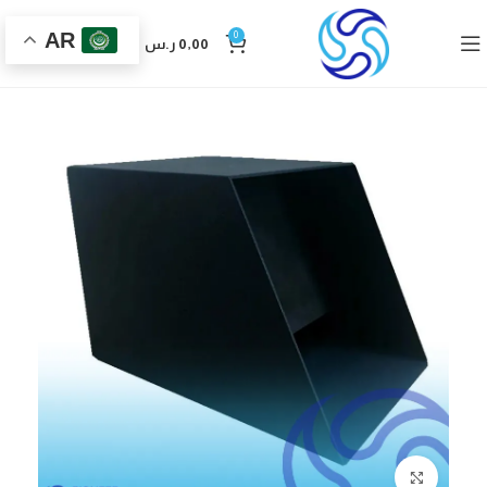
AR
0
0,00
ر.س
Click to enlarge